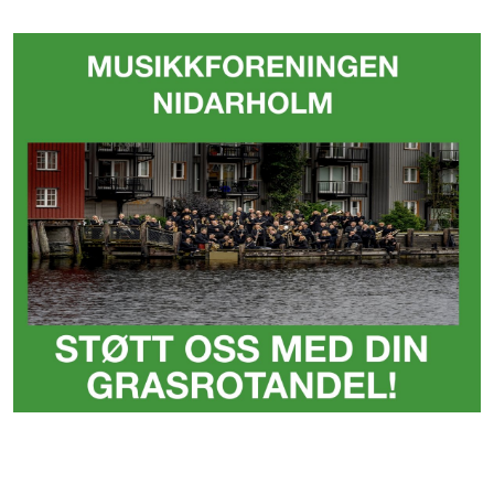
Spilleoppdrag
Støttemedlem
Leie utstyr
Grasrotandelen
Spille med oss?
Styret