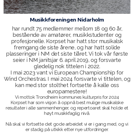
Spilleoppdrag
Støttemedlem
Musikkforeningen Nidarholm
har rundt 75 medlemmer mellom 18 og 60 år,
Leie utstyr
bestående av amatører, musikkstudenter og
profesjonelle. Korpset har hatt stor musikalsk
Grasrotandelen
fremgang de siste årene, og har hatt solide
plasseringer i NM det siste tiåret. Vi tok vår første
Spille med oss?
seier i NM janitsjar 6. april 2019, og forsvarte
gledelig nok tittelen i 2022.
I mai 2023 vant vi European Championship for
Wind Orchestras. I mai 2024 forsvarte vi tittelen, og
kan med stor stolthet fortsette å kalle oss
Styret
europamestere!
Vi mottok Trondheim kommunes kulturpris for 2024
Korpset har som visjon å oppnå best mulige musikalske
resultater i alle sammenhenger, og repertoaret skal holde et
høyt musikkfaglig nivå.
Nå skal vi fortsette det gode arbeidet vi er i gang med, og vi
er stadig på utkikk etter nye utfordringer.