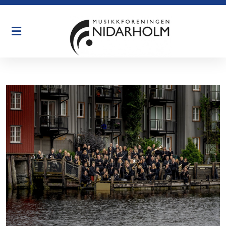
Historie
Øving
Organisasjon
Dirigenter
English